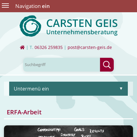
Navigation
ein
| T.
06326 259835
|
post@carsten-geis.de
Untermenü ein
ERFA-Arbeit