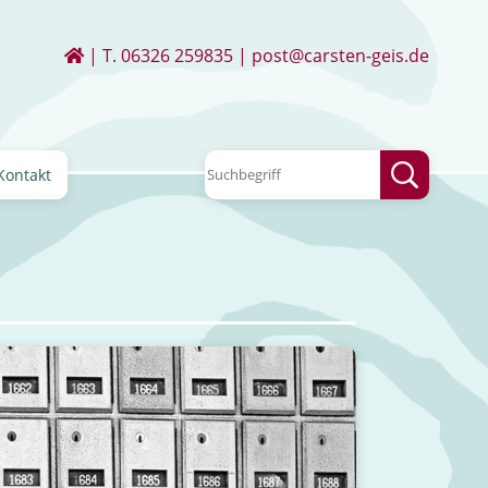
| T.
06326 259835
|
post@carsten-geis.de
Kontakt